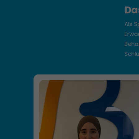
Da
Als S
Erwa
Beha
Schl