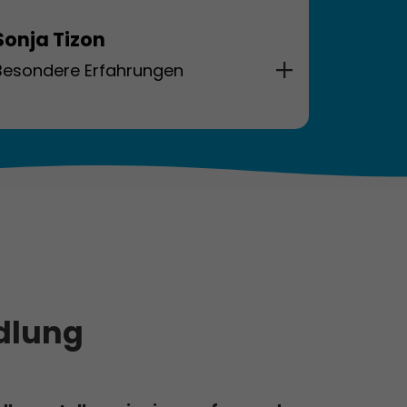
Sonja Tizon
Besondere Erfahrungen
AUDIVA - Praktische Einführung zur
Diagnostik und
Hörwahrnehmungstraining
Therapieassistenz in der
Delfintherapie, Key Largo, Florida
Mehrsprachige Kinder und
Auffälligkeiten in der
Sprachentwicklung (Dipl.-Psych. Nicola
Küpelikilinc)
Fortbildung: Förder- und
dlung
Behandlungsplan Optimierung einer
kompetenten und professionellen
Dokumentation (Dr. phil. Eberhard
Krüger)