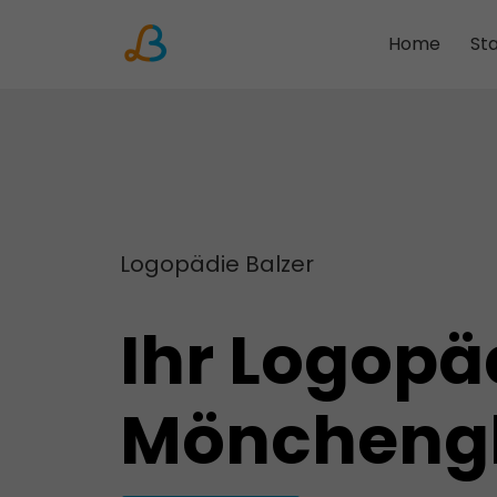
Home
St
Solingen
Remscheid
Köln-Nippes
Köln-Flittard
Logopädie Balzer
Köln-Dellbrück
Köln-Stammheim
Ihr Logopä
Siegen
Mönchengladbach
Mönchen­g
Bergisch Gladbach