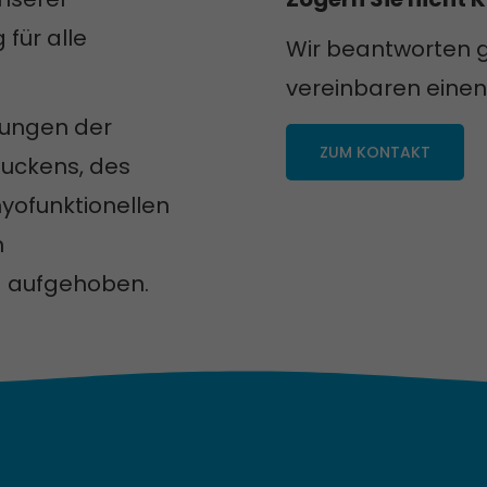
für alle
Wir beantworten 
vereinbaren einen
rungen der
ZUM KONTAKT
luckens, des
yofunktionellen
n
 aufgehoben.