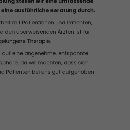
dlung stellen wir eine umfassende
Fortbildung Dysphagie, Martinus Klinik
eine ausführliche Beratung durch.
Düsseldorf
„Lichtig splechen fül alle oder: Warum
it mit Patientinnen und Patienten,
Chinesen doch ein R sprechen
nd den überweisenden Ärzten ist für
können!“
 gelungene Therapie.
„Mit Sprechen bewegen - Stimme und
Ausstrahlung verbessern mit
t auf eine angenehme, entspannte
atemrhythmisch angepasster
Phonation"
sphäre, da wir möchten, dass sich
nd Patienten bei uns gut aufgehoben