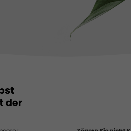
bst
 der
unserer
Zögern Sie nicht 