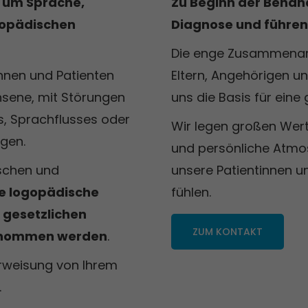
d um Sprache,
Zu Beginn der Behan
gopädischen
Diagnose und führen 
Die enge Zusammenarbe
nnen und Patienten
Eltern, Angehörigen u
hsene, mit Störungen
uns die Basis für eine
, Sprachflusses oder
Wir legen großen Wer
gen.
und persönliche Atmo
ischen und
unsere Patientinnen u
ie logopädische
fühlen.
 gesetzlichen
ZUM KONTAKT
ernommen werden
.
erweisung von Ihrem
.