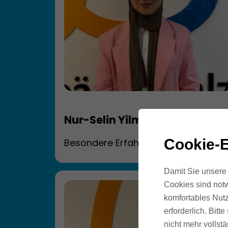
Nur-Selin Yilmaz
Cookie-E
Besondere Erfahrungen
Behandlung sämtlicher
Sprachentwicklungsstörungen und
Damit Sie unsere 
Late Talkern
Cookies sind notw
Sprachentwicklung bei
komfortables Nutz
Mehrsprachigkeit (türkisch/deutsch)
erforderlich. Bit
nicht mehr vollstä
Behandlung von neurologischen