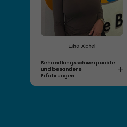
Poltern), Dysphagien und
neurogener Störungen (Aphasie,
Dysarthrie, buccofaciale und
Sprechapraxien; Facialisparesen),
sowie von beatmungspflichtigen
Patienten
Luisa Büchel
Behandlungsschwerpunkte
und besondere
Erfahrungen:
Stimmtherapeutische Behandlung
von funktionellen und
psychogenen Dysphonien/
Stimmstörungen
Stimmtherapeutische Behandlung
von organischen Dysphonien bei
z.B. Stimmlippenparesen oder -
(teil)resektion, Stimmlippen-