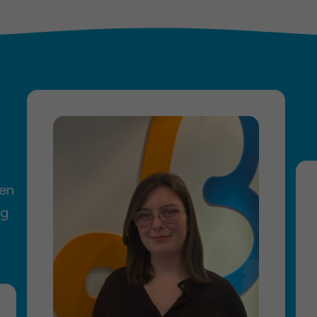
gen
ng