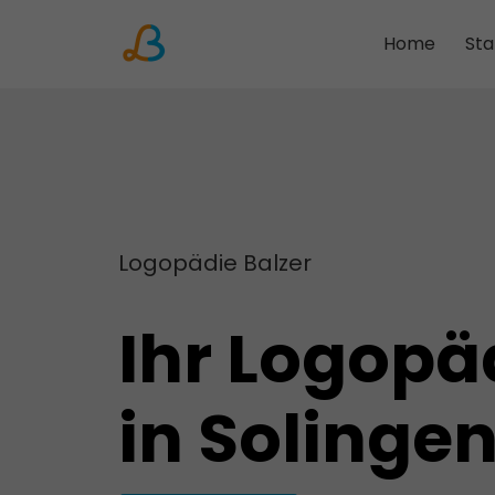
Home
Sta
Solingen
Remscheid
Köln-Nippes
Köln-Flittard
Logopädie Balzer
Köln-Dellbrück
Köln-Stammheim
Ihr Logopä
Siegen
Mönchengladbach
in Solinge
Bergisch Gladbach