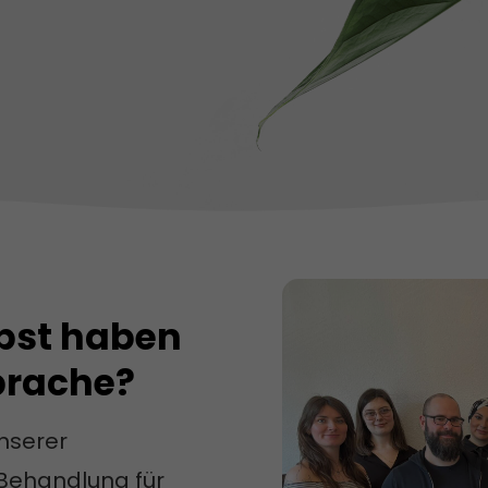
lbst haben
prache?
unserer
 Behandlung für