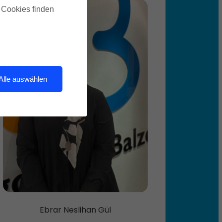
Sprachförderung/ Behandlung
u Cookies finden
von Kindern in Grundschulen/
Kindertagesstätte
Hausbesuche in
Pflegeeinrichtungen und
Privathaushalten
Alle auswählen
Behandlung von neurologischen
Erkrankungen Dysphagien und
neurogener Störungen (Aphasie,
Dysarthrie, buccofaciale und
Sprechapraxien; Facialisparesen)
Myofunktionelle Störungen zur
Unterstützung
kieferorthopädischer
Behandlungen
Ebrar Neslihan Gül