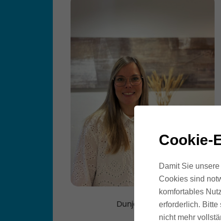
Cookie-E
Damit Sie unsere 
Cookies sind notw
komfortables Nutz
Dunja Pfeiffer
erforderlich. Bit
nicht mehr vollstä