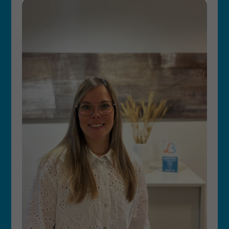
(Gruppen-) Therapie in der
neurologischen Früh-ReHa
Hausbesuche in Pflege­einrichtungen und
Privathaushalten
logopädische Intervention auf der (unfall­
chirurgischen) Intensivstation inklusive
Stroke Unit; HNO, Pädiatrie, neurologischen
sowie kardiologischen Abteilung,
Palliativstation, etc.
Behandlung von Stimmstörungen, myo­
funktionellen Störungen zur Unterstützung
kiefer­orthopädischer Behandlungen, Rede­
flussstörungen (Stottern; Poltern),
Dysphagien, neurogener Störungen
(Aphasie, Dysarthrie, buccofaciale und
Sprechapraxien; Facialisparesen), sowie
kindlicher Sprach­entwicklungs­störungen
und –verzögerungen