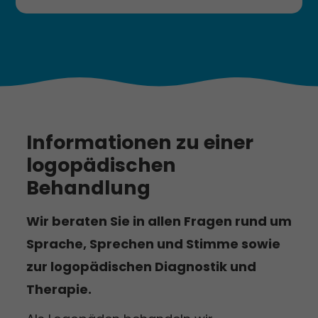
Seminare zur LRS Therapie
Behandlung sämtlicher Sprach­
entwicklungs­störungen und Late Talkern
Myofunktionelle Therapie begleitend zur
kiefer­orthopädischen Behandlung
Sprachtherapie in Kinder­tagesstätten und
Schulen
Behandlung neurologischer Patienten mit
Informationen zu einer
Aphasie, Dysarthrie und Dysphagie
logopädischen
Hausbesuche in Privathaushalten und
Pflege­einrichtungen
Behandlung
Wir beraten Sie in allen Fragen rund um
Sprache, Sprechen und Stimme sowie
zur logopädischen Diagnostik und
Therapie.