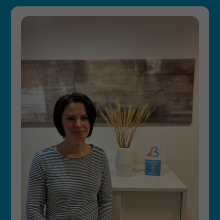
Behandlung sämtlicher Sprach­
entwicklungs­störungen
Erfahrungen im Bereich neurologischer
Erkrankungen (Aphasien, Dysarthrien,
Sprech­apraxien)
Erfahrung im Bereich Stottern bei Kindern
Myofunktionelle Therapie begleitend zur
kiefer­orthopädischen Behandlung
Sprach­förderung von Kindern in Kinder­
tagesstätten